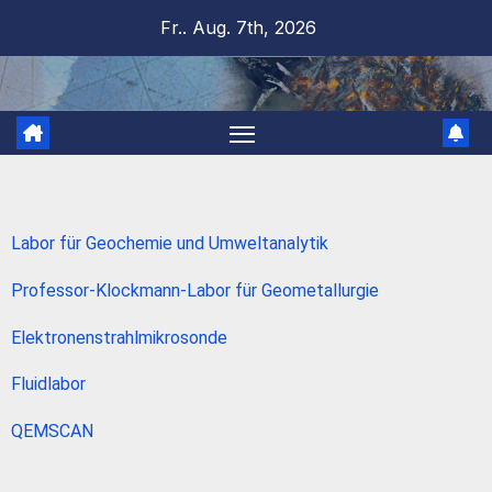
Fr.. Aug. 7th, 2026
Labor für Geochemie und Umweltanalytik
Professor-Klockmann-Labor für Geometallurgie
Elektronenstrahlmikrosonde
Fluidlabor
QEMSCAN